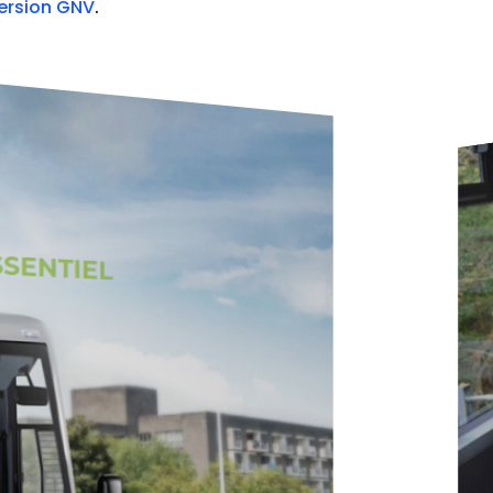
ersion GNV
.